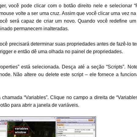
er, você pode clicar com o botão direito nele e selecionar “
 mouse volte a ser uma cruz. Assim que você clicar uma vez na
você será capaz de criar um novo. Quando você redefine um t
minado permanecem inalteradas.
ocê precisará determinar suas propriedades antes de fazê-lo te
rigger e então dê uma olhada no painel de propriedades.
roperties” está selecionada. Desça até a seção “Scripts”. Not
de. Não altere ou delete este script – ele fornece a funcion
ha chamada “Variables”. Clique no campo a direita de “Variable
tão para abrir a janela de variáveis.