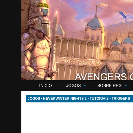
AOB
INÍCIO
JOGOS
SOBRE RPG
JOGOS
•
NEVERWINTER NIGHTS 2
•
TUTORIAIS
•
TRIGGERS