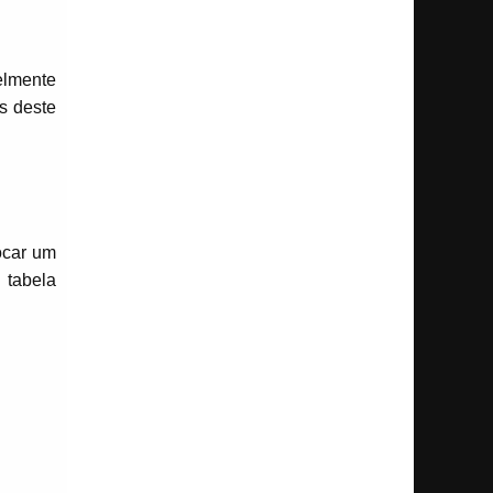
elmente
os deste
ocar um
 tabela