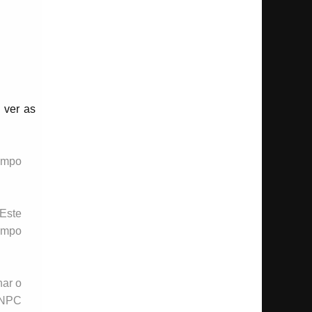
 ver as
campo
 Este
ampo
nar o
 NPC