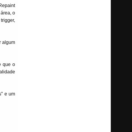
Repaint
 área, o
rigger,
r algum
e que o
alidade
s” e um