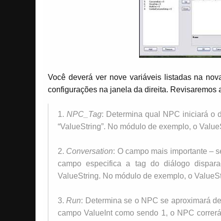
Você deverá ver nove variáveis listadas na no
configurações na janela da direita. Revisaremos 
1.
NPC_Tag
: Determina qual NPC iniciará o
“ValueString”. No módulo de exemplo, o ValueS
2.
Conversation
: O campo mais importante – s
campo especifica a tag do diálogo dispar
ValueString. No módulo de exemplo, o ValueStr
3.
Run
: Determina se o NPC se aproximará d
campo ValueInt como sendo 1, o NPC correrá