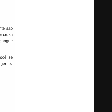
nte são
r cruza
a gangue
você se
gger fez