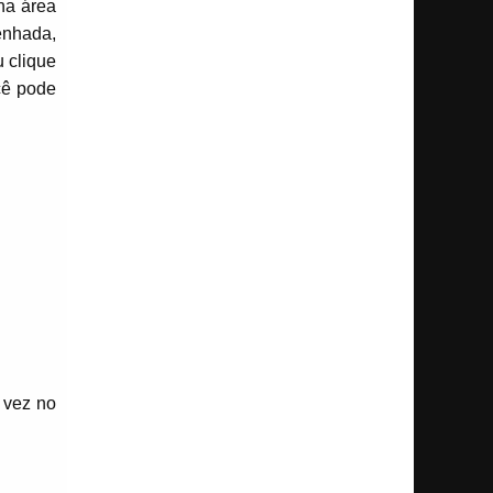
na área
enhada,
 clique
cê pode
 vez no