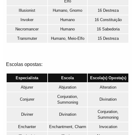
Elfo
Illusionist
Humano, Gnomo
16 Destreza
Invoker
Humano
16 Constituição
Necromancer
Humano
16 Sabedoria
Transmuter
Humano, Meio-Elfo
15 Destreza
Escolas opostas:
Especialista
Escola
Escola(s) Oposta(s)
Abjurer
Abjuration
Alteration
Conjuration,
Conjurer
Divination
Summoning
Conjuration,
Diviner
Divination
Summoning
Enchanter
Enchantment, Charm
Invocation