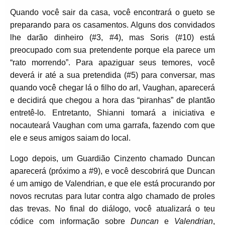
Quando você sair da casa, você encontrará o gueto se
preparando para os casamentos. Alguns dos convidados
lhe darão dinheiro (#3, #4), mas Soris (#10) está
preocupado com sua pretendente porque ela parece um
“rato morrendo”. Para apaziguar seus temores, você
deverá ir até a sua pretendida (#5) para conversar, mas
quando você chegar lá o filho do arl, Vaughan, aparecerá
e decidirá que chegou a hora das “piranhas” de plantão
entretê-lo. Entretanto, Shianni tomará a iniciativa e
nocauteará Vaughan com uma garrafa, fazendo com que
ele e seus amigos saiam do local.
Logo depois, um Guardião Cinzento chamado Duncan
aparecerá (próximo a #9), e você descobrirá que Duncan
é um amigo de Valendrian, e que ele está procurando por
novos recrutas para lutar contra algo chamado de proles
das trevas. No final do diálogo, você atualizará o teu
códice com informação sobre
Duncan
e
Valendrian
,