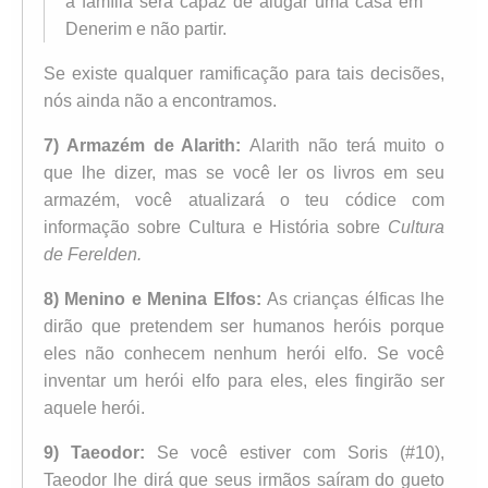
a família será capaz de alugar uma casa em
Denerim e não partir.
Se existe qualquer ramificação para tais decisões,
nós ainda não a encontramos.
7) Armazém de Alarith:
Alarith não terá muito o
que lhe dizer, mas se você ler os livros em seu
armazém, você atualizará o teu códice com
informação sobre Cultura e História sobre
Cultura
de Ferelden.
8) Menino e Menina Elfos:
As crianças élficas lhe
dirão que pretendem ser humanos heróis porque
eles não conhecem nenhum herói elfo. Se você
inventar um herói elfo para eles, eles fingirão ser
aquele herói.
9) Taeodor:
Se você estiver com Soris (#10),
Taeodor lhe dirá que seus irmãos saíram do gueto