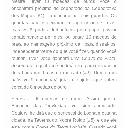
Mestre Tilver (3 moedas de ouro): Você o
encontrará próximo do cooperado da Cooperativa
dos Magos (#4), flanqueado por dois guardas. Os
guardas não te deixarão se aproximar de Tilver,
mas você poderá ludibriá-los pelo papo, passar
sorrateiramente por eles, ou pagar 10 moedas de
prata ao mensageiro próximo dali para distraí-los.
Independentemente do que você fizer, quando você
roubar Tilver, você ganhará uma
Chave de Prata-
do-ferreiro
, a qual você poderá usar para destrancar
dois baús nas baias do mercado (#2). Dentro dos
baús você encontrará joias e objetos que valem
cerca de 8 moedas de ouro.
Senescal (6 moedas de ouro): Assim que o
Encontro das Províncias tiver sido anunciado,
Couldry lhe dirá que o senescal de Loghain está na
cidade, na Taverna do Nobre Roído (#5), e que ele
está com a
Coroa do Teyrn Loghain
. Quando você