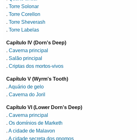
.
Torre Solonar
.
Torre Corellon
.
Torre Sheverash
.
Torre Labelas
Capítulo IV (Dorn's Deep)
.
Caverna principal
.
Salão principal
.
Criptas dos mortos-vivos
Capítulo V (Wyrm's Tooth)
.
Aquário de gelo
.
Caverna do Joril
Capítulo VI (Lower Dorn's Deep)
.
Caverna principal
.
Os domínios de Marketh
.
A cidade de Malavon
.
A cidade secreta dos gnomos