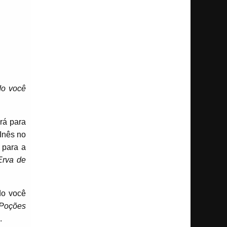
do você
rá para
Inês no
 para a
Erva de
do você
Poções
.