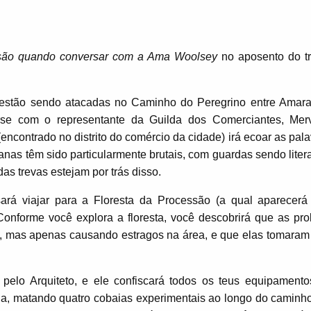
ssão quando conversar com a Ama Woolsey
no aposento do t
 estão sendo atacadas no Caminho do Peregrino entre Amara
se com o representante da Guilda dos Comerciantes, Mer
encontrado no distrito do comércio da cidade) irá ecoar as pal
nas têm sido particularmente brutais, com guardas sendo liter
as trevas estejam por trás disso.
ará viajar para a Floresta da Processão (a qual aparecerá
nforme você explora a floresta, você descobrirá que as pro
s, mas apenas causando estragos na área, e que elas tomaram
pelo Arquiteto, e ele confiscará todos os teus equipamento
aída, matando quatro cobaias experimentais ao longo do caminh