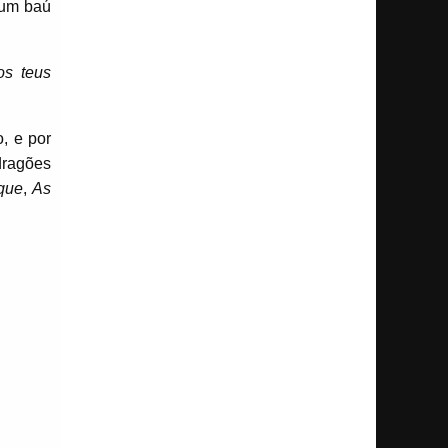
 um baú
os teus
, e por
dragões
que
,
As