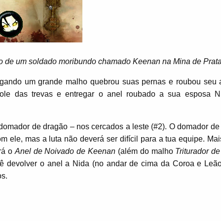
o de um soldado moribundo chamado Keenan na Mina de Prata 
regando um grande malho quebrou suas pernas e roubou seu 
role das trevas e entregar o anel roubado a sua esposa 
 domador de dragão – nos cercados a leste (#2). O domador de
 ele, mas a luta não deverá ser difícil para a tua equipe. Mai
rá o
Anel de Noivado de Keenan
(além do malho
Triturador d
 devolver o anel a Nida (no andar de cima da Coroa e Leão
os.