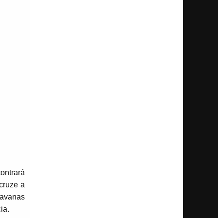
ontrará
cruze a
ravanas
ia.