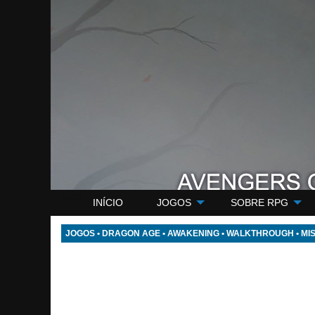
AOB
INÍCIO
JOGOS
SOBRE RPG
JOGOS
•
DRAGON AGE
•
AWAKENING
•
WALKTHROUGH
•
MI