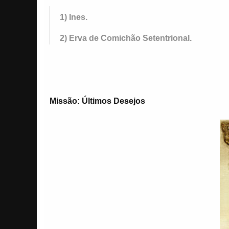
1) Ines.
2) Erva de Comichão Setentrional.
Missão: Últimos Desejos