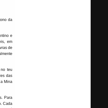
rono da
ntino e
vis, em
avras de
almente
 no teu
les das
 a Mina
s. Para
o. Cada