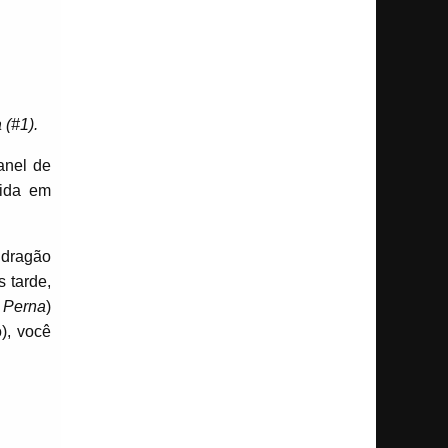
(#1).
anel de
Nida em
 dragão
s tarde,
e Perna
)
), você