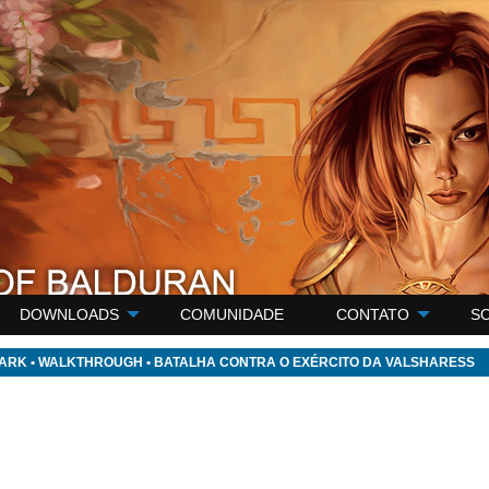
DOWNLOADS
COMUNIDADE
CONTATO
S
DARK
•
WALKTHROUGH
•
BATALHA CONTRA O EXÉRCITO DA VALSHARESS