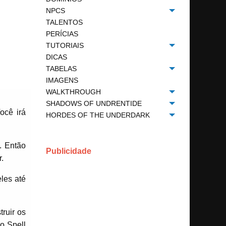
NPCS
Toggle menu
TALENTOS
PERÍCIAS
TUTORIAIS
Toggle menu
DICAS
TABELAS
Toggle menu
IMAGENS
WALKTHROUGH
Toggle menu
SHADOWS OF UNDRENTIDE
Toggle menu
ocê irá
HORDES OF THE UNDERDARK
Toggle menu
. Então
Publicidade
.
eles até
ruir os
ço Spell