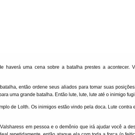
e haverá uma cena sobre a batalha prestes a acontecer. V
batalha, então ordene seus aliados para tomar suas posições
a uma grande batalha. Então lute, lute, lute até o inimigo fugir
mplo de Lolth. Os inimigos estão vindo pela doca. Lute contra 
 Valsharess em pessoa e o demônio que irá ajudar você a dest
Heal repetidamente, então ataque ela com toda a força (o feiti