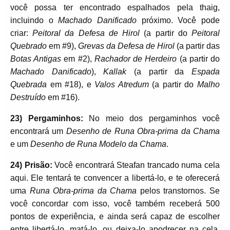
você possa ter encontrado espalhados pela thaig,
incluindo o
Machado Danificado
próximo. Você pode
criar:
Peitoral da Defesa de Hirol
(a partir do
Peitoral
Quebrado
em #9),
Grevas da Defesa de Hirol
(a partir das
Botas Antigas
em #2),
Rachador de Herdeiro
(a partir do
Machado Danificado
),
Kallak
(a partir da
Espada
Quebrada
em #18), e
Valos Atredum
(a partir do
Malho
Destruído
em #16).
23) Pergaminhos:
No meio dos pergaminhos você
encontrará um
Desenho de Runa Obra-prima da Chama
e um
Desenho de Runa Modelo da Chama
.
24) Prisão:
Você encontrará Steafan trancado numa cela
aqui. Ele tentará te convencer a libertá-lo, e te oferecerá
uma
Runa Obra-prima da Chama
pelos transtornos. Se
você concordar com isso, você também receberá 500
pontos de experiência, e ainda será capaz de escolher
entre libertá-lo, matá-lo, ou deixa-lo apodrecer na cela.