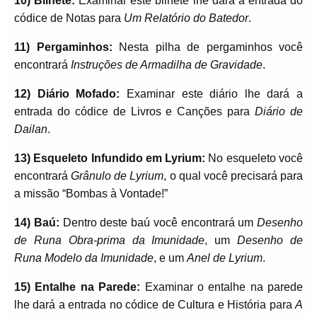
10) Bilhete:
Examinar este bilhete lhe dará a entrada do
códice de Notas para
Um Relatório do Batedor
.
11) Pergaminhos:
Nesta pilha de pergaminhos você
encontrará
Instruções de Armadilha de Gravidade
.
12) Diário Mofado:
Examinar este diário lhe dará a
entrada do códice de Livros e Canções para
Diário de
Dailan
.
13) Esqueleto Infundido em Lyrium:
No esqueleto você
encontrará
Grânulo de Lyrium
, o qual você precisará para
a missão “Bombas à Vontade!”
14) Baú:
Dentro deste baú você encontrará um
Desenho
de Runa Obra-prima da Imunidade
, um
Desenho de
Runa Modelo da Imunidade
, e um
Anel de Lyrium
.
15) Entalhe na Parede:
Examinar o entalhe na parede
lhe dará a entrada no códice de Cultura e História para
A