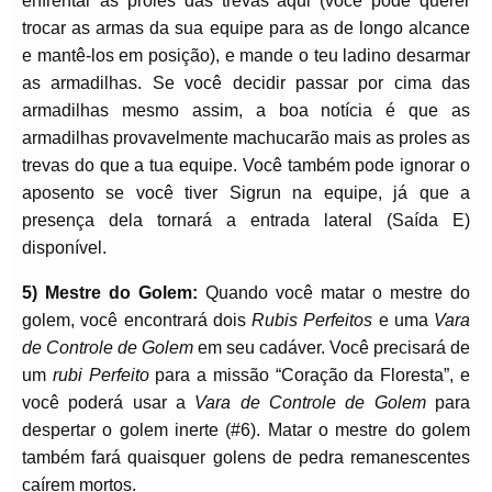
enfrentar as proles das trevas aqui (você pode querer
trocar as armas da sua equipe para as de longo alcance
e mantê-los em posição), e mande o teu ladino desarmar
as armadilhas. Se você decidir passar por cima das
armadilhas mesmo assim, a boa notícia é que as
armadilhas provavelmente machucarão mais as proles as
trevas do que a tua equipe. Você também pode ignorar o
aposento se você tiver Sigrun na equipe, já que a
presença dela tornará a entrada lateral (Saída E)
disponível.
5) Mestre do Golem:
Quando você matar o mestre do
golem, você encontrará dois
Rubis Perfeitos
e uma
Vara
de Controle de Golem
em seu cadáver. Você precisará de
um
rubi Perfeito
para a missão “Coração da Floresta”, e
você poderá usar a
Vara de Controle de Golem
para
despertar o golem inerte (#6). Matar o mestre do golem
também fará quaisquer golens de pedra remanescentes
caírem mortos.