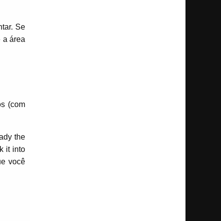
tar. Se
é a área
os (com
eady the
 it into
ue você