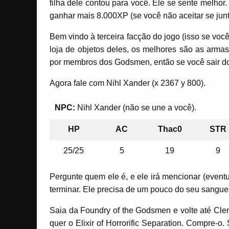
filha dele contou para você. Ele se sente melho
ganhar mais 8.000XP (se você não aceitar se jun
Bem vindo à terceira facção do jogo (isso se voc
loja de objetos deles, os melhores são as armas
por membros dos Godsmen, então se você sair do
Agora fale com Nihl Xander (x 2367 y 800).
NPC:
Nihl Xander (não se une a você).
HP
AC
Thac0
STR
25/25
5
19
9
Pergunte quem ele é, e ele irá mencionar (even
terminar. Ele precisa de um pouco do seu sangue
Saia da Foundry of the Godsmen e volte até Cler
quer o Elixir of Horrorific Separation. Compre-o.