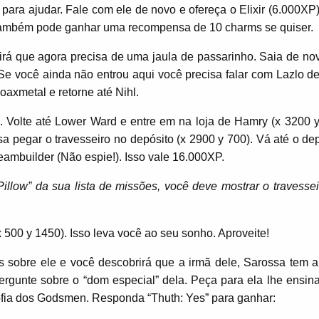
para ajudar. Fale com ele de novo e ofereça o Elixir (6.000XP)
 também pode ganhar uma recompensa de 10 charms se quiser.
dirá que agora precisa de uma jaula de passarinho. Saia de nov
Se você ainda não entrou aqui você precisa falar com Lazlo de
axmetal e retorne até Nihl.
. Volte até Lower Ward e entre em na loja de Hamry (x 3200 y
a pegar o travesseiro no depósito (x 2900 y 700). Vá até o de
reambuilder (Não espie!). Isso vale 16.000XP.
illow” da sua lista de missões, você deve mostrar o travessei
x 500 y 1450). Isso leva você ao seu sonho. Aproveite!
s sobre ele e você descobrirá que a irmã dele, Sarossa tem 
ergunte sobre o “dom especial” dela. Peça para ela lhe ensin
losofia dos Godsmen. Responda “Thuth: Yes” para ganhar: