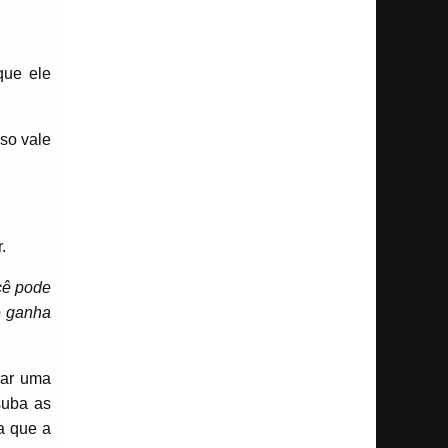
que ele
so vale
.
ocê pode
cê ganha
rar uma
suba as
a que a