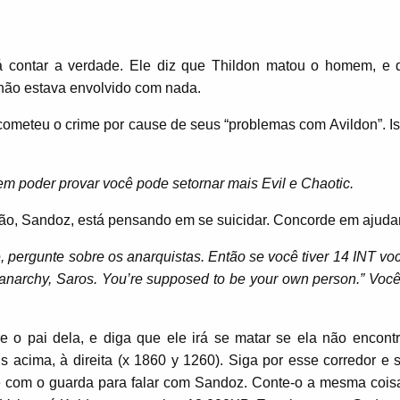
á contar a verdade. Ele diz que Thildon matou o homem, e 
não estava envolvido com nada.
cometeu o crime por cause de seus “problemas com Avildon”. Is
m poder provar você pode setornar mais Evil e Chaotic.
o, Sandoz, está pensando em se suicidar. Concorde em ajudar
e, pergunte sobre os anarquistas. Então se você tiver 14 INT v
of anarchy, Saros. You’re supposed to be your own person.” Vo
e o pai dela, e diga que ele irá se matar se ela não encont
s acima, à direita (x 1860 y 1260). Siga por esse corredor e 
le com o guarda para falar com Sandoz. Conte-o a mesma cois