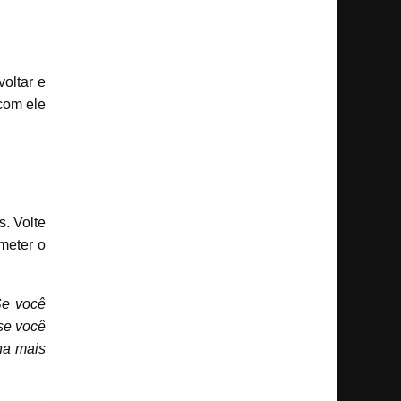
oltar e
 com ele
s. Volte
meter o
Se você
se você
na mais