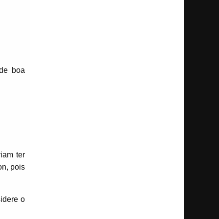
 de boa
iam ter
n, pois
idere o