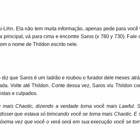
-Lihn. Ela não tem muita informação, apenas pede para você v
a principal, vá para cima e encontre Saros (x 760 y 730). Fale
com o nome de Thildon escrito nele.
e diz que Saros é um ladrão e roubou o furador dele meses atrá
da. Volte até Thildon. Conte dessa vez, Saros viu Thildon co
istas e culpados.
ocê mais Chaotic, dizendo a verdade torna você mais Lawful. 
disser que estava só brincando você se torna mais Chaotic. E 
róxima vez que você o verá será em sua execução você se tor