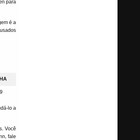
en para
agem é a
 usados
HA
9
dá-lo a
s. Você
nn, fale