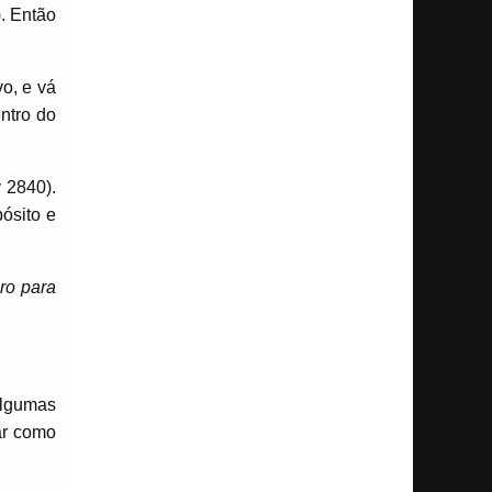
. Então
o, e vá
ntro do
 2840).
pósito e
ro para
algumas
ar como