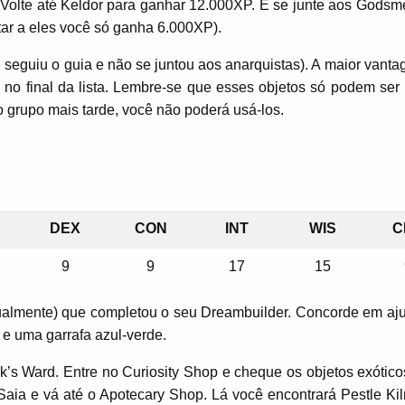
r. Volte até Keldor para ganhar 12.000XP. E se junte aos Godsm
tar a eles você só ganha 6.000XP).
ê seguiu o guia e não se juntou aos anarquistas). A maior vant
 no final da lista. Lembre-se que esses objetos só podem ser
 grupo mais tarde, você não poderá usá-los.
DEX
CON
INT
WIS
C
9
9
17
15
tualmente) que completou o seu Dreambuilder. Concorde em aju
 e uma garrafa azul-verde.
k’s Ward. Entre no Curiosity Shop e cheque os objetos exótico
 Saia e vá até o Apotecary Shop. Lá você encontrará Pestle Kil