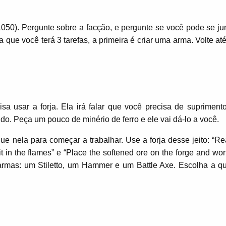
1050). Pergunte sobre a facção, e pergunte se você pode se jun
a que você terá 3 tarefas, a primeira é criar uma arma. Volte at
sa usar a forja. Ela irá falar que você precisa de supriment
ldo. Peça um pouco de minério de ferro e ele vai dá-lo a você.
que nela para começar a trabalhar. Use a forja desse jeito: “R
t in the flames” e “Place the softened ore on the forge and work
 armas: um Stiletto, um Hammer e um Battle Axe. Escolha a q