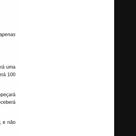
 apenas
erá uma
erá 100
opeçará
eceberá
, e não