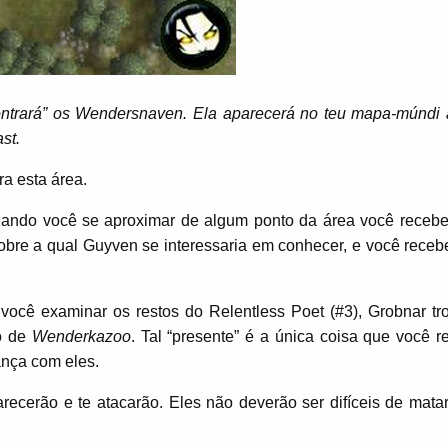
ontrará” os Wendersnaven. Ela aparecerá no teu mapa-múndi
st.
ra esta área.
uando você se aproximar de algum ponto da área você receb
bre a qual Guyven se interessaria em conhecer, e você receb
você examinar os restos do Relentless Poet (#3), Grobnar tr
do de
Wenderkazoo
. Tal “presente” é a única coisa que você r
nça com eles.
arecerão e te atacarão. Eles não deverão ser difíceis de matar