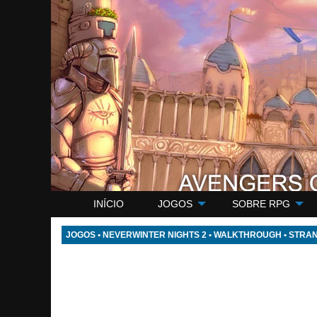
AOB
INÍCIO
JOGOS
SOBRE RPG
JOGOS
•
NEVERWINTER NIGHTS 2
•
WALKTHROUGH
•
STRAN