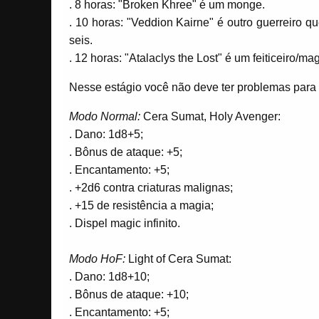
. 8 horas: "Broken Khree" é um monge.
. 10 horas: "Veddion Kairne" é outro guerreiro
seis.
. 12 horas: "Atalaclys the Lost" é um feiticeiro/ma
Nesse estágio você não deve ter problemas para 
Modo Normal:
Cera Sumat, Holy Avenger:
. Dano: 1d8+5;
. Bônus de ataque: +5;
. Encantamento: +5;
. +2d6 contra criaturas malignas;
. +15 de resistência a magia;
. Dispel magic infinito.
Modo HoF:
Light of Cera Sumat:
. Dano: 1d8+10;
. Bônus de ataque: +10;
. Encantamento: +5;